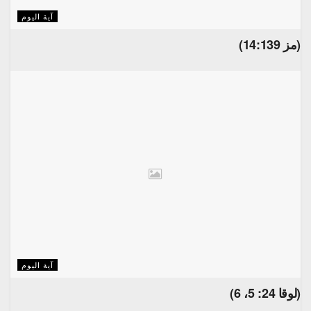
آية اليوم
(مز 14:139)
آية اليوم
(لوقا 24: 5، 6)