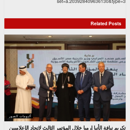
set=a.203928409636130&type=3
Related
Posts
ألبومات الصور
تكريم نيافة الأنبا إرميا خلال المؤتمر الثالث لاتحاد الإعلاميين