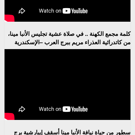
كلمة مجمع الكهنة .. في صلاة عشية تجليس الأنبا مينا،
من كاتدرائية العذراء مريم ببرج العرب –الإسكندرية
سطور من حياة نيافة الأنبا مينا أسقف إيبارشية برج