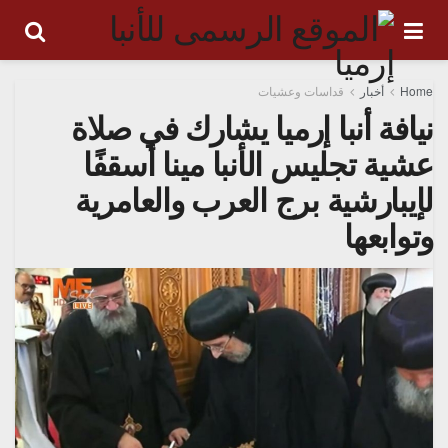
Home
أخبار
قداسات وعشيات
نيافة أنبا إرميا يشارك في صلاة
عشية تجليس الأنبا مينا أسقفًا
لإيبارشية برج العرب والعامرية
وتوابعها