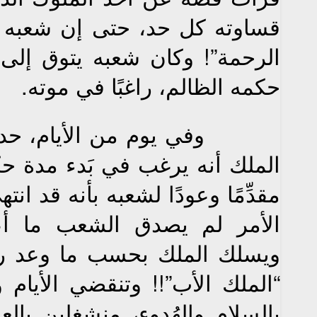
قساوته كل حد، حتى إن شعبه ك
الرحمة”! وكان شعبه يتوق إلى 
حكمه الظالم، راغبًا في موته.
وفي يوم من الأيام، حدث ما
الملك أنه يرغب في بَدء مدة حك
مقدِّمًا وعودًا لشعبه بأنه قد ا
الأمر لم يصدق الشعب ما أعل
ويسلك الملك بحسب ما وعد رع
“الملك الأب”!! وتنقضي الأيام 
بالسلام والهُدوء، منشغلين بال