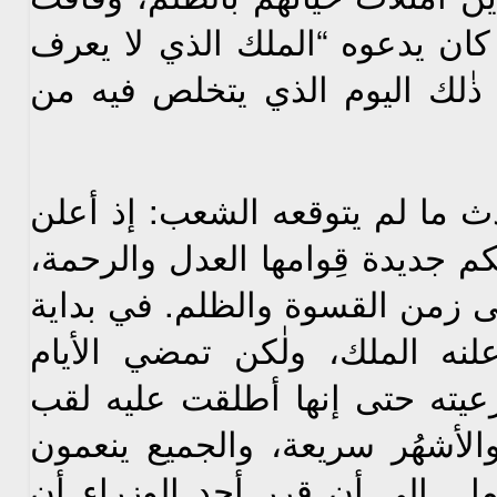
ان يدعوه “الملك الذي لا يعرف
ذٰلك اليوم الذي يتخلص فيه من
 لم يتوقعه الشعب: إذ أعلن
م جديدة قِوامها العدل والرحمة،
نتهى زمن القسوة والظلم. في بداية
نه الملك، ولٰكن تمضي الأيام
يته حتى إنها أطلقت عليه لقب
والأشهُر سريعة، والجميع ينعمون
عمل. إلى أن قرر أحد الوزراء أن