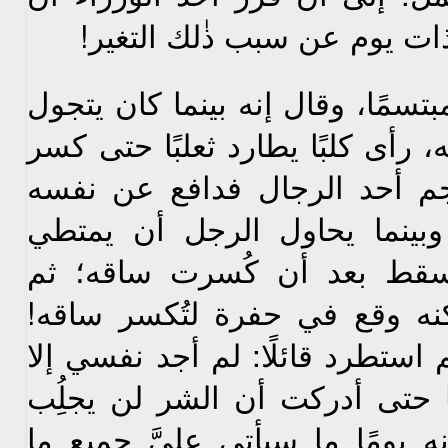
ت يوم عن سبب ذٰلك التغير!
ا، وقال إنه بينما كان يتجول
 رأى كلبًا يطارد ثعلبًا حتى كسر
جم أحد الرجال فدافع عن نفسه
بينما يحاول الرجل أن يمتطي
سقط بعد أن كُسرت ساقه؛ ثم
نه وقع في حفرة لتُكسر ساقه!
 استطرد قائلًا: لم أجد نفسي إلا
ها حتى أدركت أن الشر لن يجلُِب
 يومًا ما سيأتي عليَّ جميع ما