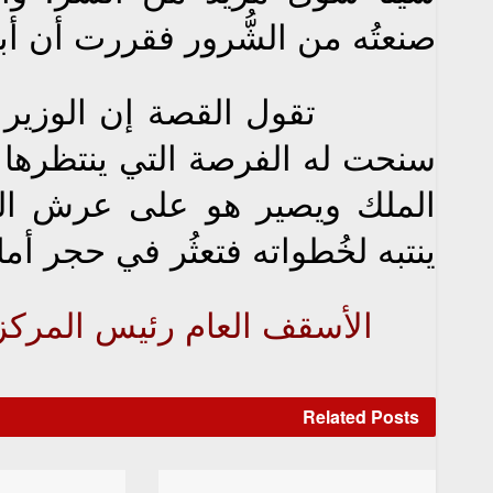
صنعتُه من الشُّرور فقررت أن أب
تقول القصة إن الوزير ترك 
سنحت له الفرصة التي ينتظرها م
الملك ويصير هو على عرش البلا
ينتبه لخُطواته فتعثُر في حجر أ
الأسقف العام رئيس المركز ال
Related
Posts