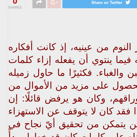
0
Share on Twitter
SHARES
نوم من عينيه، إذ كانت أفكاره
ما ينتوي أن يفعله إزاء كلمات
والغباء. فكثيرًا ما حاول زميله
لحصول على مزيد من الأموال من
اقهم، وكان هو يرفض قائلًا: إن
هٰذا فقد كان لا يتوقف عن الاستهزاء
ه لن يتمكن من تحقيق أيّ نجاح في
ناه على كلمات كان قد خطها مبدأً