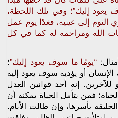
ف يعود إليك”؛ وفي تلك اللحظة،
ي النوم إلى عينيه، فغدًا يوم عمل
 الله ومراحمه له كما في كل
ال:
“يومًا ما سوف يعود إليك”
؛
لإنسان أو يؤديه سوف يعود إليه
و للآخرين. إنه أحد قوانين العدل
حياة؛ فمن يتأمل الحياة يمكنه أن
لخليقة بأسرها، وإن طالت الأيام.
ن امتلأت حياتهم بالظلم، وفاقت