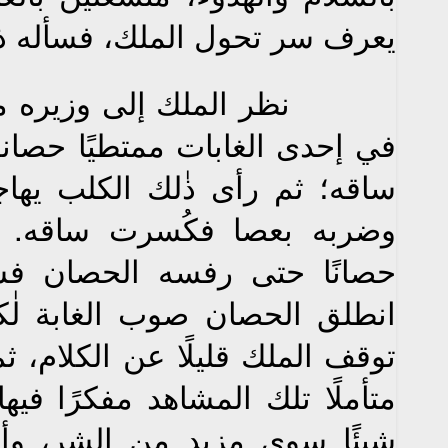
يعرف سر تحول الملك، فسأله ذا
نظر الملك إلى وزيره مبتسمً
في إحدى الغابات ممتطيًا حصانه،
ساقه؛ ثم رأى ذٰلك الكلب يها
وضربه بعصا فكُسرت ساقه. و
حصانًا حتى رفسه الحصان ف
انطلق الحصان صوب الغابة لٰك
توقف الملك قليلًا عن الكلام، ثم
متأملًا تلك المشاهد مفكرًا في
شيئًا سوى مزيد من الشر، وأنه