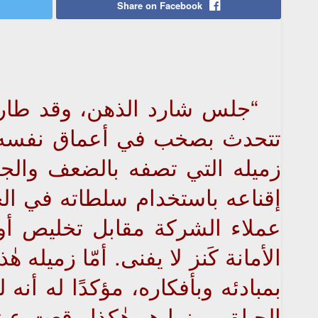
Share on Facebook
“جلس شارد الذهن، وقد طار ال
تتحدث بصخب في أعماق نفسه في
زميله التي تصفه بالضعف والجبن 
إقناعه باستخدام سلطاته في ا
عملاء الشركة مقابل تخليص أور
الأمانة كَنز لا يفنى. أمّا زميله 
بمبادئه وبأفكاره، مؤكدًا له أن
الحياة. وبينما هو هٰكذا وقعت عي