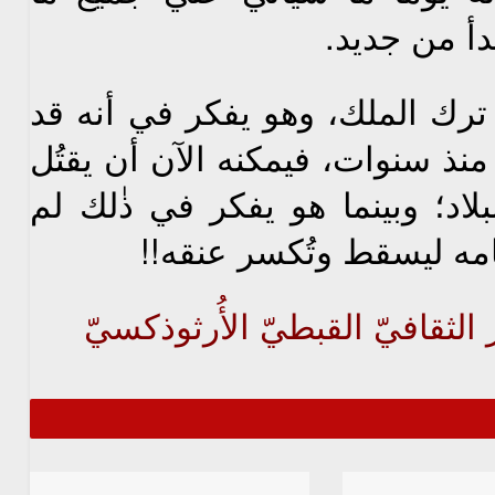
دأ من جديد.
الملك، وهو يفكر في أنه قد
نذ سنوات، فيمكنه الآن أن يقتُل
د؛ وبينما هو يفكر في ذٰلك لم
مامه ليسقط وتُكسر عنقه!!
ثقافيّ القبطيّ الأُرثوذكسيّ