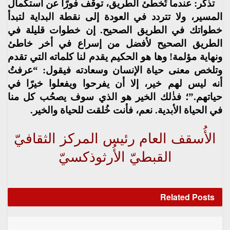
تذكَّر: عندما تُخطئ الطريق، توقف فورًا عن استكمال
المسير، ولا تتردد في العودة إلى نقطة البداية لتبدأ
خطواتك في الطريق الصحيح. إن خطوات قليلة في
الطريق الصحيح لأفضل من إسراع في أخر خاطئ
ونهاية مؤلمة! وها هو الحكيم يقدم لنا كلماته التي تقدم
وتلخص معنى حياة الإنسان وسعادته فيقول: “عرفتُ
أنه ليس لهم خير، إلا أن يفرحوا ويفعلوا خيرًا في
حياتهم.”؛ فذٰلك الخير هو الذي سوف يصحُب كل منا
في الحياة الأبدية. نعم، فأنت خُلقت للحياة والخير.
الأُسقف العام رئيس المركز الثقافيّ
القبطيّ الأُرثوذكسيّ
Related
Posts