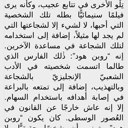
تِلْو الأخرى في تتابع عجيب، وكأنه يرى
فيلمًا سنيمائيًّا بطله تلك الشخصية
التي أحبها، لا لشيء إلا لشجاعتها التي
لم يجد لها مثيلاً، إضافة إلى استخدامه
لتلك الشجاعة في مساعدة الآخرين.
إنه “روبن هود”: ذٰلك الفارس الذي
طالما اتسمت شخصيته في الأدب
الشعبيّ الإنجليزيّ بالشجاعة
وبالتهذيب، إضافة إلى تمتعه بالبراعة
في إصابة أهدافه باستخدام السهام.
إلا إنه عاش خارجًا عن القانون في
العُصور الوسطى. كان يكون “روبن
هود” يتمنى أن شخصًا حقيقيًّا، لا