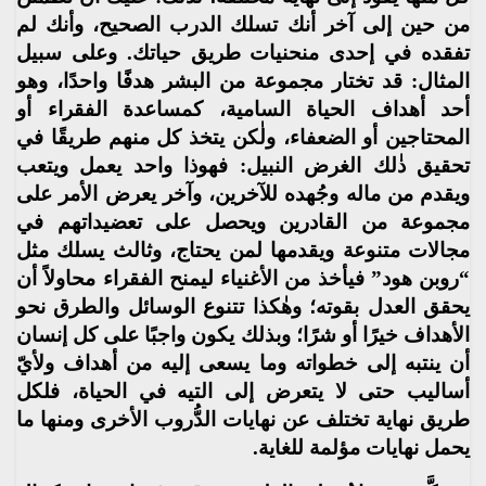
من حين إلى آخر أنك تسلك الدرب الصحيح، وأنك لم
تفقده في إحدى منحنيات طريق حياتك. وعلى سبيل
المثال: قد تختار مجموعة من البشر هدفًا واحدًا، وهو
أحد أهداف الحياة السامية، كمساعدة الفقراء أو
المحتاجين أو الضعفاء، ولٰكن يتخذ كل منهم طريقًا في
تحقيق ذٰلك الغرض النبيل: فهوذا واحد يعمل ويتعب
ويقدم من ماله وجُهده للآخرين، وآخر يعرض الأمر على
مجموعة من القادرين ويحصل على تعضيداتهم في
مجالات متنوعة ويقدمها لمن يحتاج، وثالث يسلك مثل
“روبن هود” فيأخذ من الأغنياء ليمنح الفقراء محاولاً أن
يحقق العدل بقوته؛ وهٰكذا تتنوع الوسائل والطرق نحو
الأهداف خيرًا أو شرًا؛ وبذلك يكون واجبًا على كل إنسان
أن ينتبه إلى خطواته وما يسعى إليه من أهداف ولأيّ
أساليب حتى لا يتعرض إلى التيه في الحياة، فلكل
طريق نهاية تختلف عن نهايات الدُّروب الأخرى ومنها ما
يحمل نهايات مؤلمة للغاية.