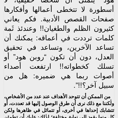
أسطورة لا تتخطى أعمالها وأفكارها
صفحات القصص الأدبية. فكم يعاني
كثيرون الظلم والطغيان!! وعندئذ ثَمة
كلمات ترددت في أعماقه: يمكنك أن
تساعد الآخرين، وتساعد في تحقيق
العدل، دون أن تكون “روبن هود” أو
تسلك كخطواته!! ارتفعت أصداء
أصوات ربما هي ضميره: هل من
سبيل آخر؟!!”.
من الممكن أن تتوحد الأهداف عند عدد من الأشخاص،
ولٰكننا مع ذلك نرى أن طرق الوصول إليها قد تعددت، أو
تتشابك إحداها في أخرى، أو تتماثل في ظاهرها ولكن
كل منها يقود إلى نهاية مختلفة؛ لذٰلك: عليك أن تطمئن