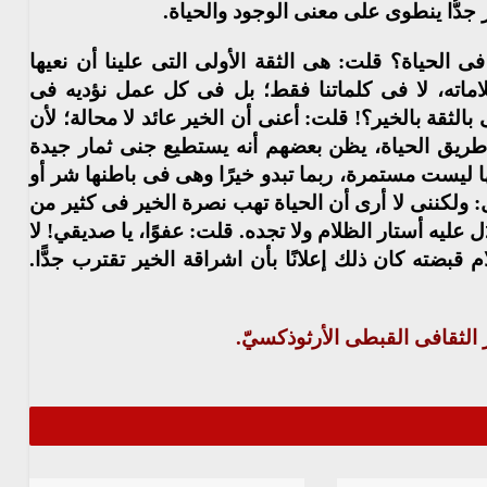
جدُّا ينطوى على معنى الوجود والحياة.
ى الحياة؟ قلت: هى الثقة الأولى التى علينا أن نعيها
لاماته، لا فى كلماتنا فقط؛ بل فى كل عمل نؤديه فى
ى بالثقة بالخير؟! قلت: أعنى أن الخير عائد لا محالة؛ لأن
 طريق الحياة، يظن بعضهم أنه يستطيع جنى ثمار جيدة
 ليست مستمرة، ربما تبدو خيرًا وهى فى باطنها شر أو
 ولكننى لا أرى أن الحياة تهب نصرة الخير فى كثير من
دَل عليه أستار الظلام ولا تجده. قلت: عفوًا، يا صديقي! لا
 قبضته كان ذلك إعلانًا بأن اشراقة الخير تقترب جدًّا.
الثقافى القبطى الأرثوذكسيّ.