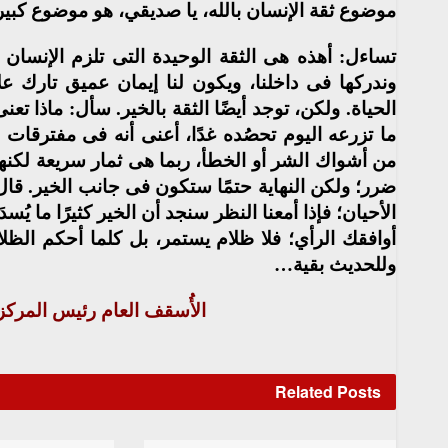
موضوع ثقة الإنسان بالله، يا صديقي، هو موضوع كبير 
تساءل: أهذه هى الثقة الوحيدة التى تلزم الإنسان ف
وندركها فى داخلنا، ويكون لنا إيمان عميق تارك ع
الحياة. ولكن، توجد أيضًا الثقة بالخير. سأل: ماذا تعن
ما تزرعه اليوم تحصُده غدًا، أعنى أنه فى مفترقات
من أشواك الشر أو الخطأ، ربما هى ثمار سريعة لكنها
ضرر؛ ولكن النهاية حتمًا ستكون فى جانب الخير. قال:
الأحيان؛ فإذا أمعنا النظر سنجد أن الخير كثيرًا ما يُس
أوافقك الرأي؛ فلا ظلام يستمر، بل كلما أحكم الظلام
وللحديث بقية…
الأُسقف العام رئيس المركز 
Related
Posts