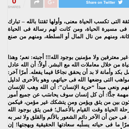
0
Share on Twitter
SHARES
قة التى تكسب الحياة معنى، وأولها ثقتنا بالله – تبارك
ا فى مسيرة الحياة، ومن كانت لهم رسالة فى الحياة
مكانة، ومنهم من نال المال أو السلطة، ومنهم من صنع
ير معترفين ولا مؤمنين بوجود الله!!! أجبته: نعم؛ وهذا
اة من خلال معاملات الله مع البشر. أولاً: أن الله عادل
كد وأمانة لا بد أن يحقق نجاحًا فيما يفعله. أمرًا آخر:
مواهب التى وضعها الله فى حياتهم، وهو بالأحرى لدليل
هم ونعى مبدأ “حرية الإنسان”: أن الله وهب للإنسان
ة مهمة جدًّا: أن كل إنسان سوف يحاسَب عن جميع أمور
 يكون بين من يثق ويؤمن ومن يتشكك غير مؤمن، فيكمن
ة الحياة وقت القيام بالأعمال؛ فمن يثق بوجود الله
فى حين أن الآخر دائم الشعور بالألم والقلق ولا تمر به
رًا ما فى حياته يسلُبه سعادتها الحقيقية وبهجتها! إن