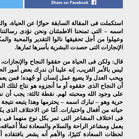
Share on Facebook
استكملت فى المقالة السابقة حوارًا عن الحياة، والث
اسمه – التى تمنحنا الاطمئنان ونحن نؤدى رسالتن
وعمِلوا من أجل تحقيقها نالوا التقدير والمحبة وال
الإنجازات التى حصدت البشرية بأسرها ثمارها.
قال: ولكن فى الحياة من حققوا النجاح والإنجازات، غ
ليس بالأمر الغريب، إنه علينا أن ندرك بعض أمور الحي
ويحب العدل ولا يضيع عمل إنسان أو جُهده؛ فمن يعمل ب
أن النجاح الذى حققوه أو ما أنجزوه هو نتاج لتلك ال
على وجود الله ومحبته لهم. نقطة ثالثة: يجب أن نف
حرية وهو – تبارك اسمه – يحترمها وهذا يتبعه نتيج
حياته من أفعال واختيارات. أمّا عن الاختلاف الذى
فى اختلاف المشاعر التى تمر بكل نوع منهما فى رحل
يعمل ومشاعر الراحة والسلام والسعادة تملأ أعماقه، 
لحظات السعادة كثيرًا، والأهم أنه يشعر بافتقاده أم