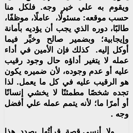
‬ويقوم به علي خير وجه‮. ‬فلكل منا
حسب موقعه‮: ‬مسئولًا،‮ ‬
عاملًا،‮ ‬موظفًا،‮
‬طالبًا،‮ ‬دوره الذي‮ ‬يجب أن‮ ‬يؤديه بأمانة
وإيجابية؛ وبضمير صالح وخيِّر فيما
أوكل إليه‮. ‬
كذلك فإن الأمين في أداء
عمله لا‮ ‬يتغير أداؤه حال وجود رقيب
عليه أو عدم وجوده،‮ ‬لأن ضميره‮ ‬يكون
هو الرقيب
عليه في كل ما‮ ‬يعمل‮. ‬لذا
تجده شخصًا مطمئنًا لا‮ ‬يخشي إنسانًا
أو أمرًا ما؛ لأنه‮ ‬يتمم عمله علي أفضل
وجه ‮.
‬ولا
أنسي قصة قرأتُها بصدد هذا