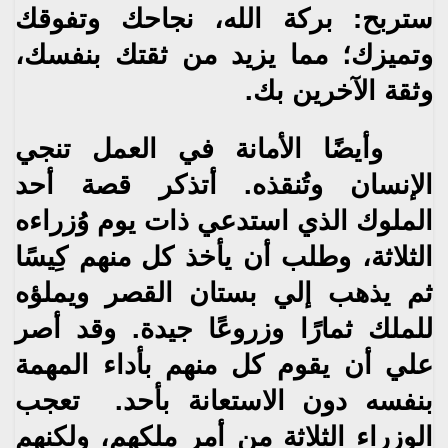
ستربح‮: ‬بركة الله،‮ ‬نجاحك وتفوقك
وتميزك؛ مما‮ ‬يزيد من ثقتك بنفسك،‮
‬وثقة الآخرين بك‮. ‬
وأيضًا الأمانة في العمل تنجي
الإنسان وتُنقذه‮.
‬أتذكر قصة أحد
الملوك الذي استدعي ذات‮ ‬يوم وُزراءه
الثلاثة،‮ ‬
وطلب أن‮ ‬يأخذ كل منهم كِيسًا
ثم‮ ‬يذهب إلي بستان
القصر ويملؤه
للملك ثمارًا وزروعًا جيدة‮. ‬وقد أصر
علي أن‮ ‬يقوم
كل منهم بأداء المهمة
بنفسه دون الاستعانة بأحد‮. ‬
تعجب
الوزراء الثلاثة من أمر ملكهم،‮ ‬ولكنهم