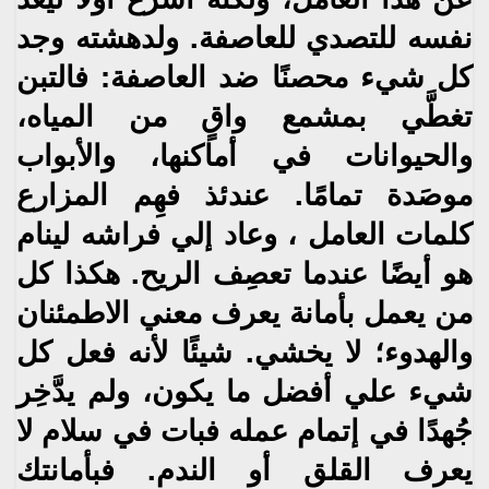
نفسه للتصدي للعاصفة‮. ‬ولدهشته وجد
كل شيء محصنًا ضد العاصفة‮: ‬فالتبن
تغطَّي
بمشمع واقٍ‮ ‬من المياه،‮
‬والحيوانات في أماكنها،‮ ‬والأبواب
موصَدة تمامًا‮. ‬عندئذ فهِم المزارع
كلمات العامل ،‮ ‬وعاد
إلي فراشه لينام
هو أيضًا عندما تعصِف الريح‮. ‬هكذا كل
من‮ ‬يعمل بأمانة‮ ‬يعرف معني الاطمئنان
والهدوء؛ لا‮ ‬يخشي.
شيئًا لأنه فعل كل
شيء علي أفضل ما‮ ‬يكون،‮ ‬ولم‮ ‬يدَّخِر
جُهدًا في إتمام عمله فبات في سلام لا‮
‬يعرف القلق أو الندم‮.
‬فبأمانتك