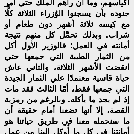
أكياسهم،‮ ‬وما أن رآهم
الملك حتي أمر
جنوده بأن‮ ‬يسجنوا الوُزراء الثلاثة
كلًّا
مع كِيسه ثلاثة أشهر دون طعام أو
شراب‮. ‬وبذلك تحمَّل كل
منهم نتيجة
أمانته في العمل؛ فالوزير الأول أكل
من
الثمار الطيبة التي جمعها حتي
انقضت الأشهر الثلاثة،‮ ‬والثاني
عاش
حياة قاسية معتمدًا علي الثمار الجيدة
التي
جمعها فقط،‮ ‬أمّا الثالث فقد مات
إذ لم‮ ‬يجد ما‮ ‬يأكله‮. ‬وبالرغم من
رمزية
القصة،‮ ‬إلا أنها تضعنا أمام حقيقة أن
ما
سنحمله معنا في طريق حياتنا هو
أمانتنا في كل ما أُوكل إلينا من
عمل