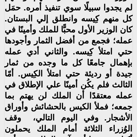
لم‮ ‬يجدوا سبيلًا
سوي تنفيذ أمره‮. ‬حمَل
كل منهم كِيسه وانطلق إلي
البستان‮.
‬كان الوزير الأول محبًّا للملك وأمينًا في
عمله؛ فجمع
من أفضل الثمار وأجودها
حتي امتلأ كِيسه‮. ‬والثاني
أدي عمله
بإهمال جامعًا كل ما وجده من ثمار
جيدة أو رديئة
حتي امتلأ الكِيس‮. ‬أمّا
الثالث فلم‮ ‬يكُن أمينًا علي
الإطلاق في
عمله معتقدًا أن الملك لن‮ ‬يهتم بما
جمعه؛ فملأ الكيس
بالحشائش وأوراق
الأشجار‮. ‬وفي اليوم التالي،‮ ‬
وقف
الوُزراء الثلاثة أمام‮ ‬الملك‮ ‬يحملون