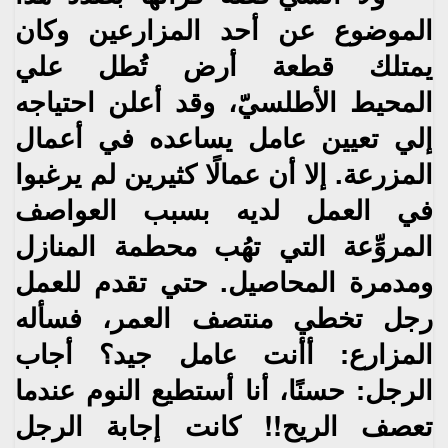
الموضوع عن أحد المزارعين وكان‮
‬يمتلك قطعة أرض تُطل علي
المحيط
الأطلسيّ،‮ ‬
وقد أعلن احتياجه
إلي تعيين عامل‮ ‬يساعده في أعمال
المزرعة‮. ‬إلا أن عمالًا كثيرين لم‮ ‬يرغبوا
في العمل
لديه
بسبب العواصف
المروِّعة التي تهُب محطمة المنازل
ومدمرة المحاصيل‮. ‬حتي تقدم للعمل
رجل تخطي منتصف
العمر،‮ ‬فسأله
المزارع‮: ‬أأنت عامل جيد؟ أجاب
الرجل‮: ‬حسنًا،‮ ‬أنا أستطيع النوم عندما
تعصف الريح‮!! ‬كانت إجابة
الرجل‮