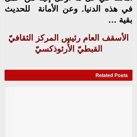
في هذه الدنيا‮. ‬وعن الأمانة‮ ‬‮ ‬للحديث
بقية‮ …‬
الأسقف العام رئيس المركز
الثقافيّ
القبطيّ الأُرثوذكسيّ
Related
Posts