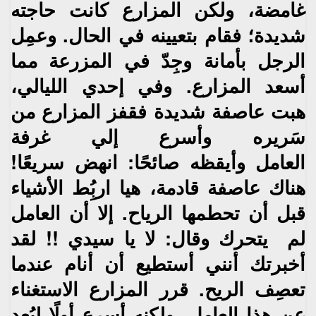
‬غامضة،‮ ‬ولكن المزارع كانت حاجته
شديدة؛ فقام بتعيينه في الحال‮. ‬وعمِل
الرجل بأمانة وجِدّ‮ ‬في المزرعة
مما
أسعد المزارع‮. ‬وفي إحدي الليالي،‮
‬هبت عاصفة شديدة فقفز المزارع من
سَريره وأسرع إلي‮ ‬غرفة
العامل
وأيقظه صائحًا‮: ‬انهض سريعًا‮!
‬هناك عاصفة قادمة،‮ ‬هيا اربُِط الأشياء
قبل أن تحطمها الرياح‮. ‬إلا أن العامل
لم‮ ‬
يتحرك وقال‮: ‬لا‮ ‬يا سيدي‮ !! ‬لقد
أخبرتك أنني أستطيع أن أنام عندما
تعصِف الريح‮. ‬قرر المزارع الاستغناء
عن هذا
العامل،‮ ‬ولكنه أسرع أولًا ليُعد