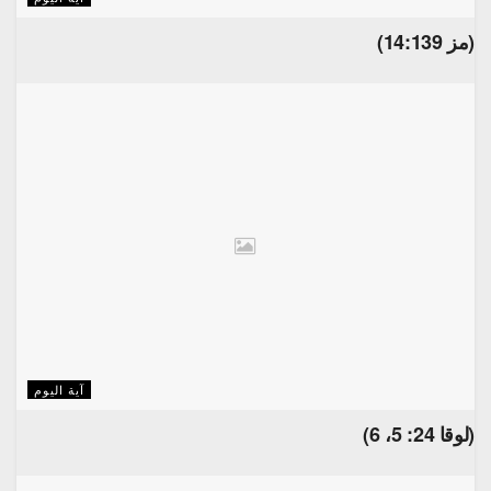
(مز 14:139)
آية اليوم
(لوقا 24: 5، 6)