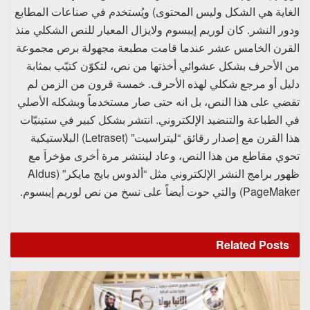
الغاية هي الشكل وليس المحتوى) ويُستخدم في صناعات المطابع
ودور النشر. كان لوريم إيبسوم ولايزال المعيار للنص الشكلي منذ
القرن الخامس عشر عندما قامت مطبعة مجهولة برص مجموعة
من الأحرف بشكل عشوائي أخذتها من نص، لتكوّن كتيّب بمثابة
دليل أو مرجع شكلي لهذه الأحرف. خمسة قرون من الزمن لم
تقضي على هذا النص، بل انه حتى صار مستخدماً وبشكله الأصلي
في الطباعة والتنضيد الإلكتروني. انتشر بشكل كبير في ستينيّات
هذا القرن مع إصدار رقائق “ليتراسيت” (Letraset) البلاستيكية
تحوي مقاطع من هذا النص، وعاد لينتشر مرة أخرى مؤخراَ مع
ظهور برامج النشر الإلكتروني مثل “ألدوس بايج مايكر” (Aldus
PageMaker) والتي حوت أيضاً على نسخ من نص لوريم إيبسوم.
Related
Posts