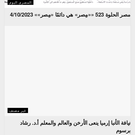
المصرى اليوم
مصر الحلوة 523 ««مِصر» هي دائمًا «مِصر»» 4/10/2023
غير مصنف
نيافة الأنبا إرميا ينعى الأرخن والعالم والمعلم أ.د. رشاد
برسوم