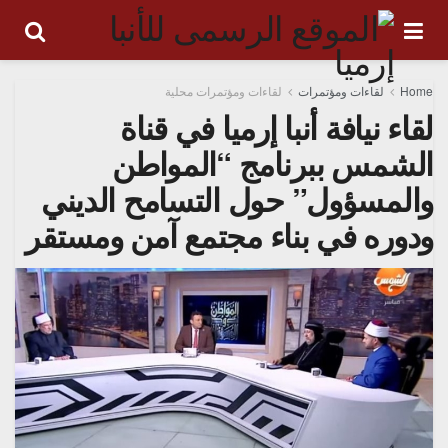
Home
لقاءات ومؤتمرات
لقاءات ومؤتمرات محلية
لقاء نيافة أنبا إرميا في قناة
الشمس ببرنامج “المواطن
والمسؤول” حول التسامح الديني
ودوره في بناء مجتمع آمن ومستقر