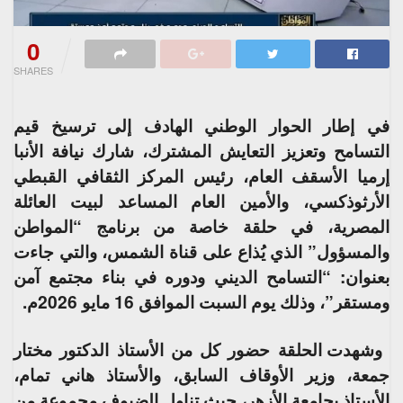
0
SHARES
في إطار الحوار الوطني الهادف إلى ترسيخ قيم
التسامح وتعزيز التعايش المشترك، شارك نيافة الأنبا
إرميا الأسقف العام، رئيس المركز الثقافي القبطي
الأرثوذكسي، والأمين العام المساعد لبيت العائلة
المصرية، في حلقة خاصة من برنامج “المواطن
والمسؤول” الذي يُذاع على قناة الشمس، والتي جاءت
بعنوان: “التسامح الديني ودوره في بناء مجتمع آمن
ومستقر”، وذلك يوم السبت الموافق 16 مايو 2026م.
وشهدت الحلقة حضور كل من الأستاذ الدكتور مختار
جمعة، وزير الأوقاف السابق، والأستاذ هاني تمام،
الأستاذ بجامعة الأزهر، حيث تناول الضيوف مجموعة من