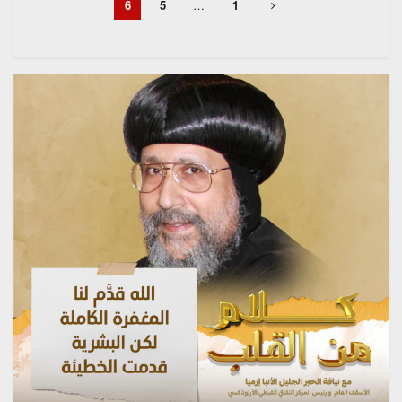
6
5
…
1