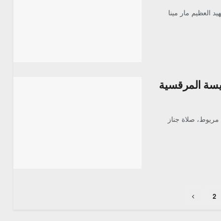
د العظيم مار مينا
يسة المرقسية
مارمينا بصحراء مريوط، صلاة جناز
2