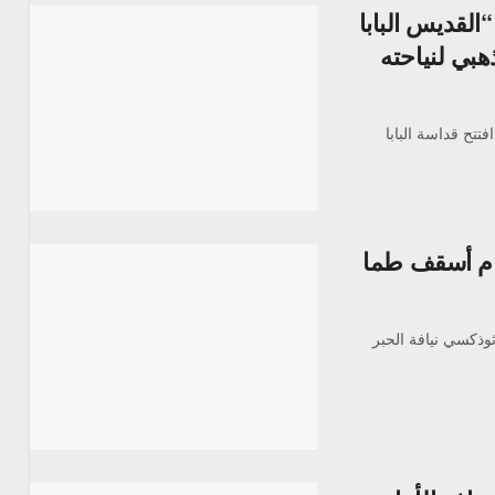
القديس البابا
هبي لنياحته
تتح قداسة البابا
ا فام أسقف طما
ثوذكسي نيافة الحبر