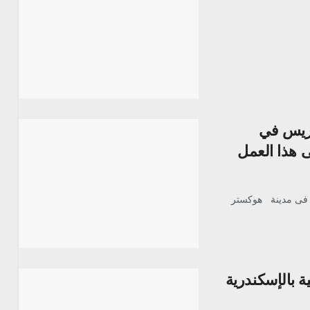
وريس في
لى هذا العمل
س فى مدينة هوكستر
 بالإسكندرية