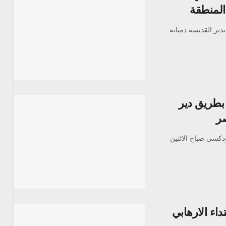
المنطقة
بدير القديسة دميانة
 بطريق دير
ر
وذكسي صباح الاثنين
داء الارهابي