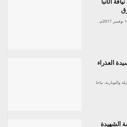
افة الأنبا
رق
شهد دير المحرق في مركز القوصية بمحافظة أسيوط، مساء السبت 18 نوفمبر 2017م،
سيدة العذراء
ة والنوبارية، نياحا
سة الشهيدة