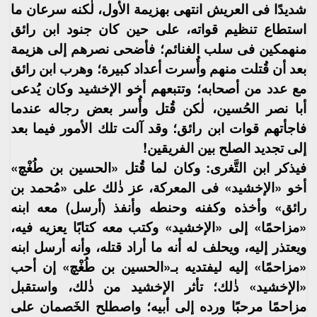
شديدًا فى العريش انتهى بهزيمة الأول، لٰكنه سرعان ما
استطاع تنظيم قواته، على حين كان جنود ابن رائق
منهمكين فى سلب الغنائم؛ فأضحى نصرهم إلى هزيمة
بعد أن قُتلت منهم وأُسرت أعداد كبيرة؛ وهرب ابن رائق
مع عدد من أصحابه؛ وتتبعهم أخو الإخشيد وكان يُدعى
أبا نصر الحُسين، لٰكن قُتل وأُسر بعض رجاله عندما
فاجأتهم قوات ابن رائق؛ وقد آلت تلك الأمور فيما بعد
إلى تجديد الصلح بين الفريقين!
فيذكر ابن التَّغرى: وكان لما قُتل «الحسين بن طُغْچ»
أخو «الإخشيد» فى المعركة، عز ذٰلك على «مُحمد بن
رائق» وأخذه وكفنه وحنطه وأنفذ (أرسل) معه ابنه
«مزاحمًا» إلى «الإخشيد» وكتب معه كتابًا يعزيه فيه،
ويعتذر إليه، ويحلف له أنه ما أراد قتله، وأنه أرسل ابنه
«مزاحمًا» إليه ليفتديه بـ«الحسين بن طُغْچ» إن أحب
«الإخشيد» ذٰلك؛ تأثر الإخشيد من ذٰلك، واستقبل
مزاحمًا مرحبًا ورده إلى أبيه؛ واصطلح الخَصمان على