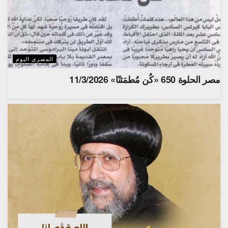
المصرى اليوم
مصر الحلوة 650 «كُن مُطمَئنًا» 11/3/2026