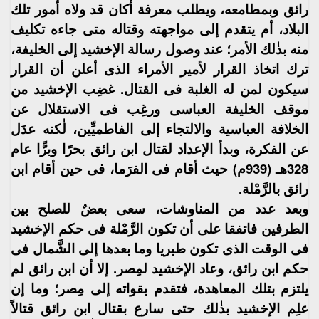
رائق وبمطامعه، ويطلب معرفة أكان قد ولاه أمور تلك
البلاد، أم يتقدم إلى مواجهته وقتاله متى جاءه تكليف
منه بذٰلك الأمر؛ عند وصول رسالة الإخشيد إلى الخليفة،
ترك اتخاذ القرار لأمير الأمراء الذى أعلن أن القرار
سيكون لمن له الغلبة فى القتال. غضِب الإخشيد من
موقف الخليفة العباسى ورغِب فى الاستقلال عن
الخلافة العباسية والالتجاء إلى الفاطميِّين، لٰكنه عدَل
عن الفكرة، وبدأ الإعداد لقتال ابن رائق بحرًا وبرًّا عام
328هـ (939م) حيث أقام فى الفرَما، فى حين أقام ابن
رائق بالرَّمْلة.
وبعد عدد من المناوشات، سعى بعضٌ للصلح بين
الطرفين فاتفقا على أن تكون الرَّمْلة فى حكم الإخشيد
فى الوقت الذى تكون طبريا وما بعدها إلى الشَّمال فى
حكم ابن رائق، وعاد الإخشيد لمِصر. إلا أن ابن رائق لم
يلتزم بتلك المعاهدة، فتقدم بقواته إلى مِصر؛ وما إن
علِم الإخشيد بذٰلك حتى سارع بقتال ابن رائق قتالاً