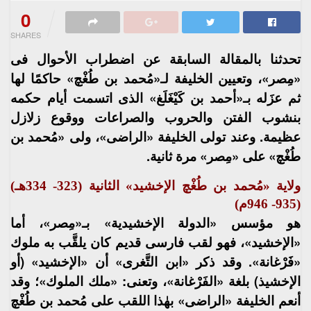
0
SHARES
تحدثنا بالمقالة السابقة عن اضطراب الأحوال فى
«مِصر»، وتعيين الخليفة لـ«مُحمد بن طُغْچ» حاكمًا لها
ثم عزَله بـ«أحمد بن كَيْغَلَغ» الذى اتسمت أيام حكمه
بنشوب الفتن والحروب والصراعات ووقوع زلازل
عظيمة. وعند تولى الخليفة «الراضى»، ولى «مُحمد بن
طُغْچ» على «مِصر» مرة ثانية.
ولاية «مُحمد بن طُغْچ الإخشيد» الثانية (323- 334هـ)
(935- 946م)
هو مؤسس «الدولة الإخشيدية» بـ«مِصر»، أما
«الإخشيد»، فهو لقب فارسى قديم كان يلقَّب به ملوك
«فَرْغانة». وقد ذكر «ابن التَّغرى» أن «الإخشيد» (أو
الإخشيذ) بلغة «الفَرْغانة»، وتعنى: «ملك الملوك»؛ وقد
أنعم الخليفة «الراضى» بهٰذا اللقب على مُحمد بن طُغْچ