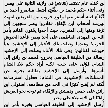
بن جُفْ، عام 327هـ (939م) فى ولايته الثانية على مِصر.
وفى أثناء حكم مُحمد بن طُغْچ، أشعل مناصرو أحمد بن
كَيْغَلَغ فتنة أسفر عنها وقوع حروب بين الفريقين انتهت
بهزيمة أصحاب ابن كَيْغَلَغ، فغادروا مِصر متجهين إلى
بَرْقة ومنها إلى المغرب، حيث أخذوا يحُثون القائم بأمر
الله بن المهدى الفاطمى على أخذ مِصر، فأعد الجيوش
للحرب؛ وعندما وصلت تلك الأخبار إلى الإخشيد، هيأ
جيوشه لقتالهم؛ وفى تلك الأثناء وصلت إلى الإخشيد
رسالة من الخليفة العباسى بخروج مُحمد بن رائق إلى
الشام، فوُلى على حلب، لٰكنه أراد حكم بلاد الشام
بأسرها، وأرسل إلى الإخشيد يطالبه بجزية عن
الممتلكات الإخشيدية فى الشام؛ فحاول استرضاءه
لٰكنه لم يُفلح كثيرًا فى الحد من مطامعه. استولى ابن
رائق على حمص ودمشق والرَّمْلة، ثم توجه نحو العريش
راغبًا فى الاستيلاء على مِصر.
أرسل الإخشيد إلى الخليفة العباسى يخبره بأمر ابن