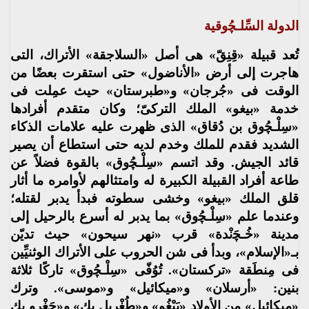
الدولة السِّلـﭽُوقية
تُعد قبيلة «قِنِقّ» هى أصل «السلاجقة» الأتراك، التى
هاجرت إلى أرض «الأناضول» حتى استقرت بعضًا من
الوقت فى «جُرجان» و«طبرستان» حيث عمِلت فى
خدمة «بيغو» الملك التركىّ؛ وكان متقدم أفرادها
«سِلْـﭽُوق بن دُقاق» الذى ظهرت عليه علامات الذكاء
الشديد فقدم للملك وخدم لديه حتى استطاع أن يصير
قائد الجيش. وقد اتسم «سِلْـﭽُوق» بالقوة فضلاً عن
طاعة أفراد القبيلة الكبيرة له وامتثالهم لأوامره ما أثار
قلق الملك «بيغو» وخشى سطوته فبدأ يدبر لقتله؛
وعندما علم «سِلْـﭽُوق» بما يدبر له أسرع بالرحيل إلى
مدينة «خُـﭽَنْدة» قرب «نهر سيحون» حيث تديّن
بـ«الإسلام»، وبدأ فى شن الحروب على الأتراك الوثنيِّين
فى مِنطَقة «تركستان». تُوُفّى «سِلْـﭽُوق» تاركًا ثلاثة
بنين: «أرسلان» و«ميكائيل» و«موسى». وترك
«ميكائيل» من الأولاد «يَبْغُو» و«طُغْريل بك» و«جَغْرو بك