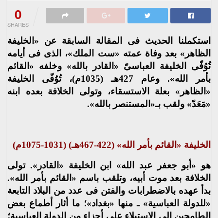
0
SHARES
استكملنا الحديث فى المقالة السابقة عن «الخليفة
الظاهر» بعد وفاة عمته «ست الملك»، الذى فى أيامه
تُوُفّى الخليفة العباسىّ «القادر بالله» وخلفه «القائم
بأمر الله». وعام 427هـ (1035م)، تُوُفّى الخليفة
«الظاهر» بعلة الاستسقاء، وتولى الخلافة بعده ابنه
«مَعَدّ» ولقب بـ«المستنصر بالله».
الخليفة «القائم بأمر الله» (422-467هـ) (1031-1075م)
هو «أبو جعفر عبد الله» ابن الخليفة «القادر». تولى
الخلافة بعد موت أبيه، وتلقب باسم «القائم بأمر الله».
بدأ عهده بالاضطرابات والفتن فى عدد من البلاد التابعة
«للدولة العباسية» ـ منها «بغداد»؛ ما أثار أطماع بعض
الطامحين إلى الاستيلاء على أجزاء من الدولة العباسية؛