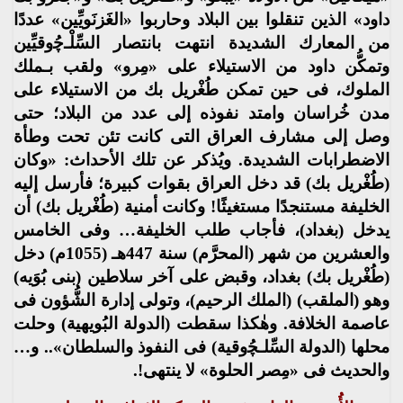
داود» الذين تنقلوا بين البلاد وحاربوا «الغَزنَويِّين» عددًا
من المعارك الشديدة انتهت بانتصار السِّلْـﭼُوقيِّين
وتمكُّن داود من الاستيلاء على «مِرو» ولقب بـملك
الملوك، فى حين تمكن طُغْريل بك من الاستيلاء على
مدن خُراسان وامتد نفوذه إلى عدد من البلاد؛ حتى
وصل إلى مشارف العراق التى كانت تئن تحت وطأة
الاضطرابات الشديدة. ويُذكر عن تلك الأحداث: «وكان
(طُغْريل بك) قد دخل العراق بقوات كبيرة؛ فأرسل إليه
الخليفة مستنجدًا مستغيثًا! وكانت أمنية (طُغْريل بك) أن
يدخل (بغداد)، فأجاب طلب الخليفة… وفى الخامس
والعشرين من شهر (المحرَّم) سنة 447هـ (1055م) دخل
(طُغْريل بك) بغداد، وقبض على آخر سلاطين (بنى بُوَيه)
وهو (الملقب) (الملك الرحيم)، وتولى إدارة الشُّؤون فى
عاصمة الخلافة. وهٰكذا سقطت (الدولة البُويهية) وحلت
محلها (الدولة السِّلـﭽُوقية) فى النفوذ والسلطان».. و…
والحديث فى «مِصر الحلوة» لا ينتهى!.