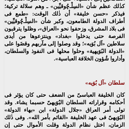
كذٰلك عظم شأن «السِلْـﭼُوقيِّين» ـ وهم سلالة تركية؛
فيذكر «حسن خليفة» أن ذٰلك الوقت: «طمع فى
أطراف الدولة الطامعون، وكبر شأن «السِلْـﭼُوقيِّين»
فى بلاد المشرق، وزحفوا نحو «العراق»، وظلوا يترقبون
الفرصة حتى يدخلوا «بغداد» وينتزعوها من أيدى
سلاطين «آل بُوَيه»؛ وقد وصلوا إلى مآربهم وقضَوا على
«الدولة البُوَيهية» وحلوا محلها فى النفوذ والسلطان،
وأداروا شُؤون الخلافة العباسية».
سلطان «آل بُوَيه»
كان الخليفة العباسىّ من الضعف حتى كان يؤثر فى
أحكامه وقراراته السلطان البُوَيهىّ حسبما يشاء. وقد
تولى أمر العراق «جلال الدولة» ابن «بهاء الدولة»
البُوَيهىّ فى عهد الخليفة «القائم بأمر الله». وفى ذٰلك
الزمان، اختل نظام الدولة وقلت الأموال حتى إن