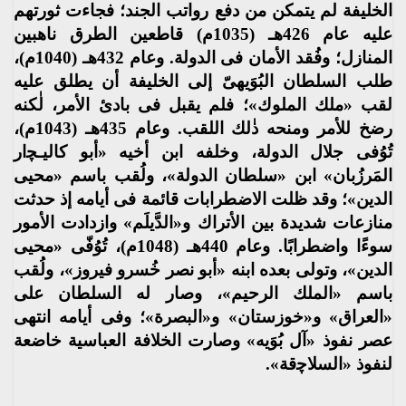
الخليفة لم يتمكن من دفع رواتب الجند؛ فجاءت ثورتهم
عليه عام 426هـ (1035م) قاطعين الطرق ناهبين
المنازل؛ وفُقد الأمان فى الدولة. وعام 432هـ (1040م)،
طلب السلطان البُوَيهىّ إلى الخليفة أن يطلق عليه
لقب «ملك الملوك»؛ فلم يقبل فى بادئ الأمر، لٰكنه
رضخ للأمر ومنحه ذٰلك اللقب. وعام 435هـ (1043م)،
تُوُفى جلال الدولة، وخلفه ابن أخيه «أبو كاليـﭽار
المَرزُبان» ابن «سلطان الدولة»، ولُقب باسم «محيى
الدين»؛ وقد ظلت الاضطرابات قائمة فى أيامه إذ حدثت
منازعات شديدة بين الأتراك و«الدَّيلَم» وازدادت الأمور
سوءًا واضطرابًا. وعام 440هـ (1048م)، تُوُفّى «محيى
الدين»، وتولى بعده ابنه «أبو نصر خُسرو فيروز»، ولُقب
باسم «الملك الرحيم»، وصار له السلطان على
«العراق» و«خوزستان» و«البصرة»؛ وفى أيامه انتهى
عصر نفوذ «آل بُوَيه» وصارت الخلافة العباسية خاضعة
لنفوذ «السلاﭼقة».